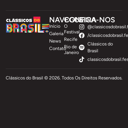
NAVEGUE
CONFIRA
SIGA-NOS
Início
O
@classicosdobrasil.f
Festival
Galeria
/classicosdobrasil.fe
Recife
News
Clássicos do
Rio de
Contato
Brasil
Janeiro
classicosdobrasil.fe
Clássicos do Brasil ©️ 2026. Todos Os Direitos Reservados.