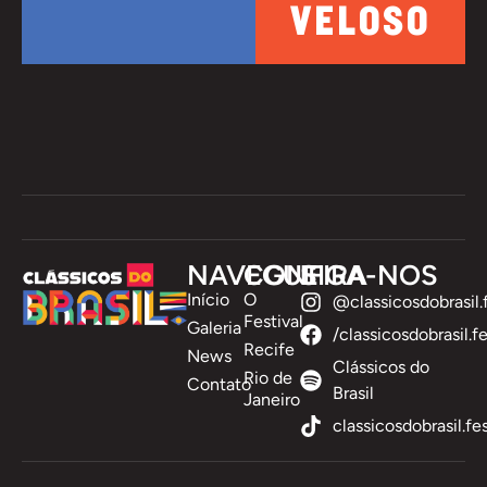
VELOSO
NAVEGUE
CONFIRA
SIGA-NOS
Início
O
@classicosdobrasil.f
Festival
Galeria
/classicosdobrasil.fe
Recife
News
Clássicos do
Rio de
Contato
Brasil
Janeiro
classicosdobrasil.fe