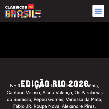
EDIÇÃO RIO 2026
No Rio, line-up conta com Maria Bethânia,
Caetano Veloso, Alceu Valença, Os Paralamas
do Sucesso, Pepeu Gomes, Vanessa da Mata,
Fábio JR, Roupa Nova, Alexandre Pires,