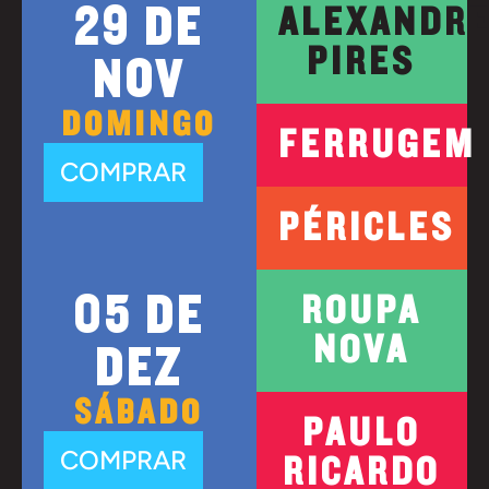
29 DE
ALEXANDR
PIRES
NOV
DOMINGO
FERRUGEM
COMPRAR
PÉRICLES
05 DE
ROUPA
NOVA
DEZ
SÁBADO
PAULO
COMPRAR
RICARDO